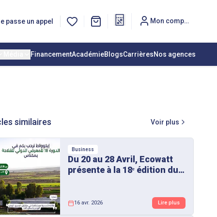
Mon compte
e passe un appel
Média
Financement
Académie
Blogs
Carrières
Nos agences
cles similaires
Voir plus
Business
Du 20 au 28 Avril, Ecowatt
présente à la 18ᵉ édition du
Salon International de
l’Agriculture 2026 à Meknès
16 avr. 2026
Lire plus