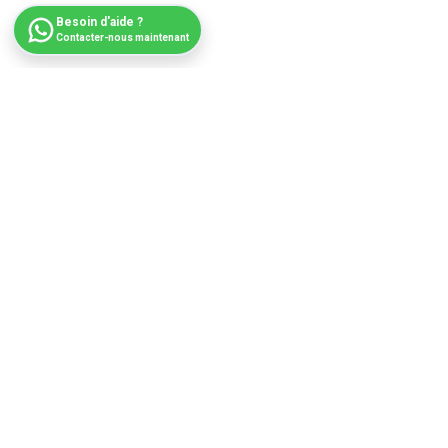
Besoin d'aide ?
Contacter-nous maintenant
|
ECOWATT MAROC est une entreprise pionnière dans la
fourniture de solutions énergétiques durables, offrant des