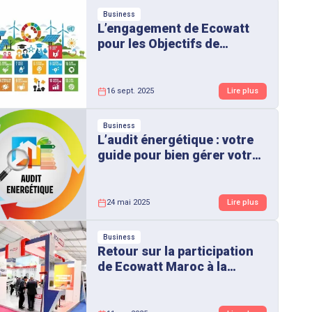
Business
L’engagement de Ecowatt
pour les Objectifs de
Développement Durable
16 sept. 2025
Lire plus
Business
L’audit énergétique : votre
guide pour bien gérer votre
consommation d’énergie
24 mai 2025
Lire plus
Business
Retour sur la participation
de Ecowatt Maroc à la
16ème édition du SIAM
2024, des moments forts