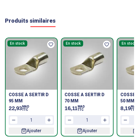
Produits similaires
En stock
En stock
En stock
COSSE A SERTIR D
COSSE A SERTIR D
COSSE A
95 MM
70 MM
50 MM
MAD
MAD
MAD
22,93
16,11
8,19
TTC
TTC
TTC
Ajouter
Ajouter