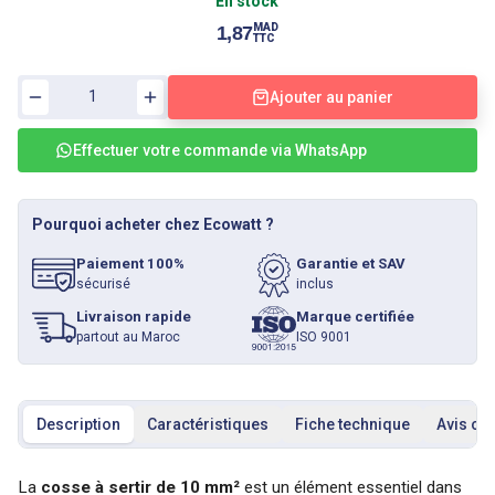
En stock
MAD
1,87
TTC
Ajouter au panier
Effectuer votre commande via WhatsApp
Pourquoi acheter chez Ecowatt ?
Paiement 100%
Garantie et SAV
sécurisé
inclus
Livraison rapide
Marque certifiée
partout au Maroc
ISO 9001
Description
Caractéristiques
Fiche technique
Avis cli