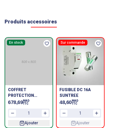
Produits accessoires
En stock
Sur commande
COFFRET
FUSIBLE DC 16A
PROTECTION
SUNTREE
PARAFOUDRE 1
MAD
MAD
678,69
48,60
TTC
TTC
STRING
Ajouter
Ajouter