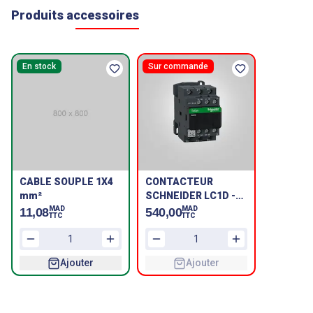
Produits accessoires
En stock
Sur commande
CABLE SOUPLE 1X4
CONTACTEUR
mm²
SCHNEIDER LC1D -
18A - 220V
MAD
MAD
11,08
540,00
TTC
TTC
Ajouter
Ajouter