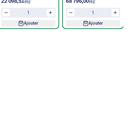
22 098,51
68 796,00
TTC
TTC
Ajouter
Ajouter