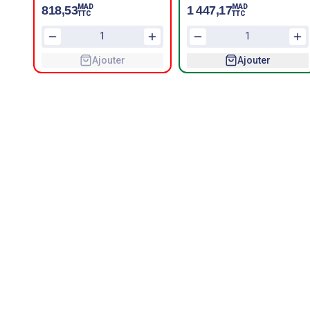
Triphasé
MAD
MAD
818,53
1 447,17
TTC
TTC
Ajouter
Ajouter