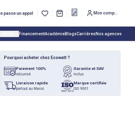
Mon compte
e passe un appel
Média
Financement
Académie
Blogs
Carrières
Nos agences
Pourquoi acheter chez Ecowatt ?
Paiement 100%
Garantie et SAV
sécurisé
inclus
Livraison rapide
Marque certifiée
partout au Maroc
ISO 9001