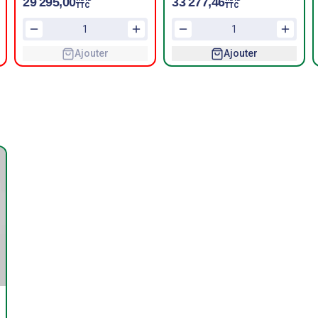
29 295,00
33 277,46
TTC
TTC
Ajouter
Ajouter