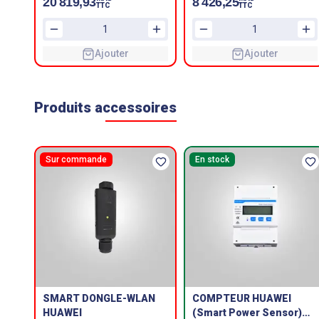
20 819,93
8 426,25
TTC
TTC
Ajouter
Ajouter
Produits accessoires
Sur commande
En stock
SMART DONGLE-WLAN
COMPTEUR HUAWEI
HUAWEI
(Smart Power Sensor)