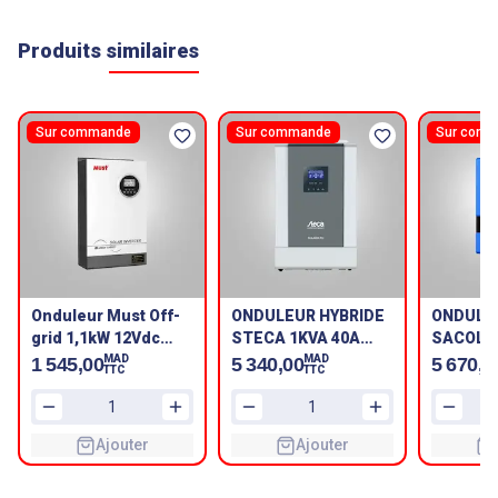
Produits similaires
Sur commande
Sur commande
Sur com
Onduleur Must Off-
ONDULEUR HYBRIDE
ONDULE
grid 1,1kW 12Vdc
STECA 1KVA 40A
SACOLA
220Vac, MPPT
MPPT 12Vdc 230Vac
MAD
MAD
1 545,00
5 340,00
5 670,0
TTC
TTC
60/80A
Ajouter
Ajouter