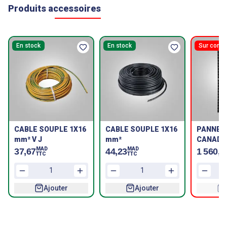
Produits accessoires
En stock
En stock
Sur com
CABLE SOUPLE 1X16
CABLE SOUPLE 1X16
PANNEA
mm² V J
mm²
CANADI
-305P-M
MAD
MAD
37,67
44,23
1 560,0
TTC
TTC
Ajouter
Ajouter