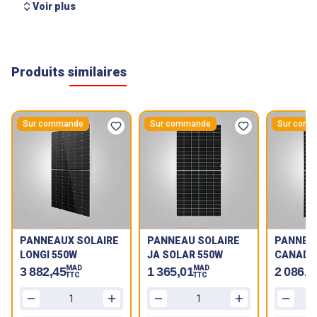
Voir plus
Produits similaires
Sur commande
Sur commande
Sur com
PANNEAUX SOLAIRE
PANNEAU SOLAIRE
PANNEA
LONGI 550W
JA SOLAR 550W
CANADI
-550-M
MAD
MAD
3 882,45
1 365,01
2 086,5
TTC
TTC