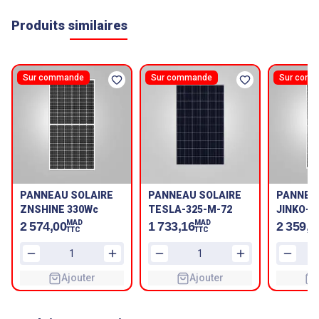
Produits similaires
Sur commande
Sur commande
Sur com
PANNEAU SOLAIRE
PANNEAU SOLAIRE
PANNEA
ZNSHINE 330Wc
TESLA-325-M-72
JINKO-3
MAD
MAD
2 574,00
1 733,16
2 359,5
TTC
TTC
Ajouter
Ajouter