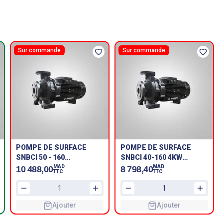
Sur commande
Sur commande
POMPE DE SURFACE
POMPE DE SURFACE
SNBCI 50 - 160
SNBCI 40-160 4KW
5,5KW/7,5CV SHAKTI
SHAKTI
MAD
MAD
10 488,00
8 798,40
TTC
TTC
Ajouter
Ajouter