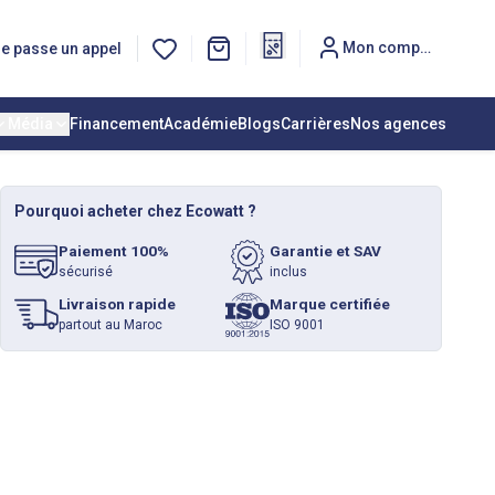
Mon compte
e passe un appel
Média
Financement
Académie
Blogs
Carrières
Nos agences
Pourquoi acheter chez Ecowatt ?
Paiement 100%
Garantie et SAV
sécurisé
inclus
Livraison rapide
Marque certifiée
partout au Maroc
ISO 9001