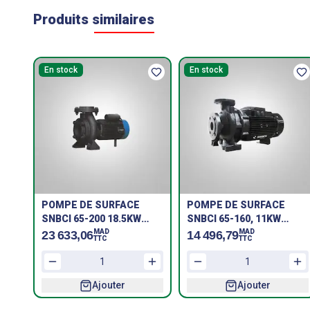
Produits similaires
En stock
En stock
POMPE DE SURFACE
POMPE DE SURFACE
SNBCI 65-200 18.5KW
SNBCI 65-160, 11KW
SHAKTI
SHAKTI
MAD
MAD
23 633,06
14 496,79
TTC
TTC
Ajouter
Ajouter