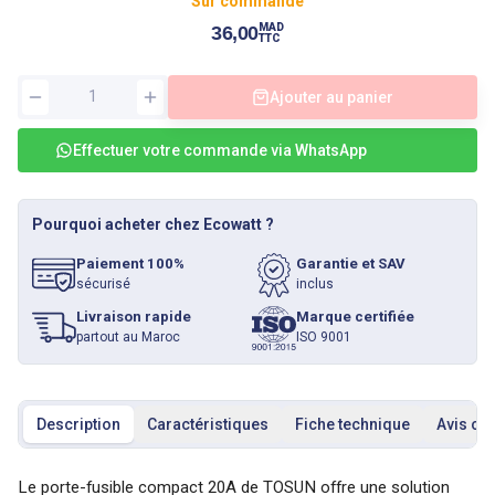
Sur commande
MAD
36,00
TTC
Ajouter au panier
Effectuer votre commande via WhatsApp
Pourquoi acheter chez Ecowatt ?
Paiement 100%
Garantie et SAV
sécurisé
inclus
Livraison rapide
Marque certifiée
partout au Maroc
ISO 9001
Description
Caractéristiques
Fiche technique
Avis cli