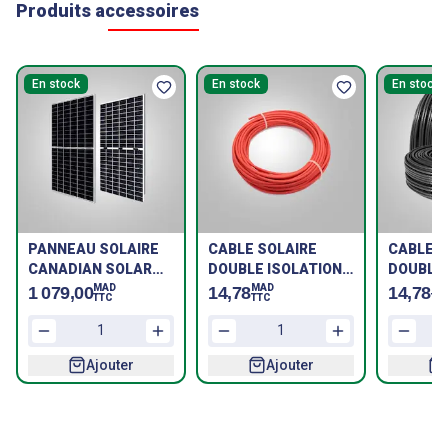
Produits accessoires
En stock
En stock
En stock
PANNEAU SOLAIRE
CABLE SOLAIRE
CABLE S
CANADIAN SOLAR
DOUBLE ISOLATION
DOUBLE 
705W CS7N-TOP-I4-
UV 6mm² ROUGE
UV 6mm²
MAD
MAD
MA
1 079,00
14,78
14,78
TTC
TTC
TT
F46-410mm-T6--
BIFACIAL-SF
Ajouter
Ajouter