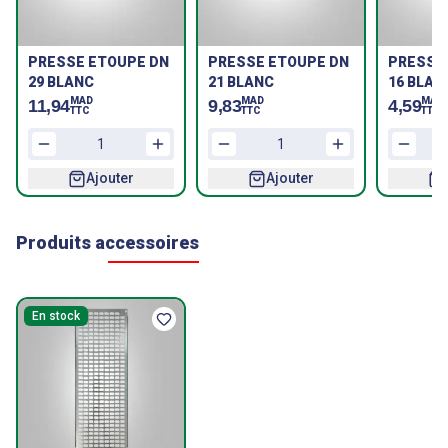
PRESSE ETOUPE DN
PRESSE ETOUPE DN
PRESSE
29 BLANC
21 BLANC
16 BLAN
MAD
MAD
MAD
11,94
9,83
4,59
TTC
TTC
TTC
Ajouter
Ajouter
Produits accessoires
En stock