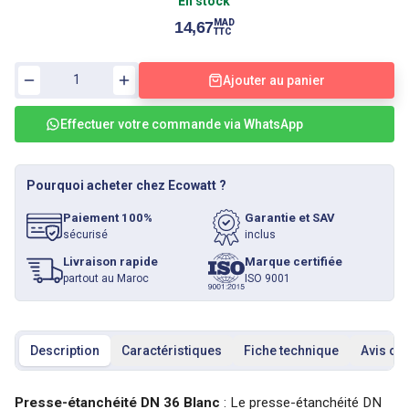
En stock
MAD
14,67
TTC
Ajouter au panier
Effectuer votre commande via WhatsApp
Pourquoi acheter chez Ecowatt ?
Paiement 100%
Garantie et SAV
sécurisé
inclus
Livraison rapide
Marque certifiée
partout au Maroc
ISO 9001
Description
Caractéristiques
Fiche technique
Avis cli