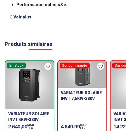
Voir plus
Produits similaires
En stock
Sur commande
Sur com
VARIATEUR SOLAIRE
INVT 7,5KW-380V
VARIATEUR SOLAIRE
VARIATE
INVT 4KW-380V
INVT 37
MAD
MAD
2 640,00
4 649,99
14 220,
TTC
TTC