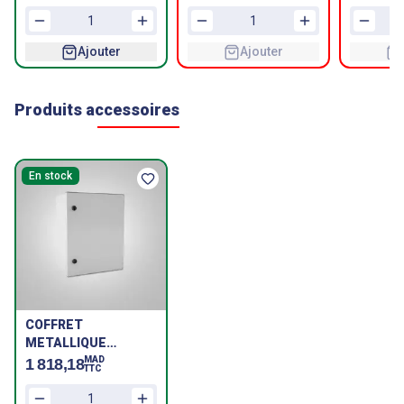
Ajouter
Ajouter
Produits accessoires
En stock
COFFRET
METALLIQUE
900x700x320 - IP55
MAD
1 818,18
TTC
CM9703235