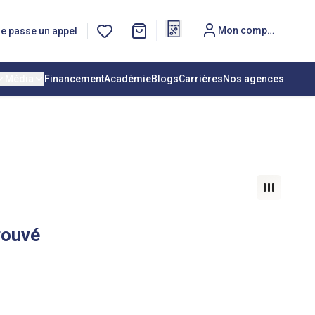
Mon compte
e passe un appel
Média
Financement
Académie
Blogs
Carrières
Nos agences
rouvé