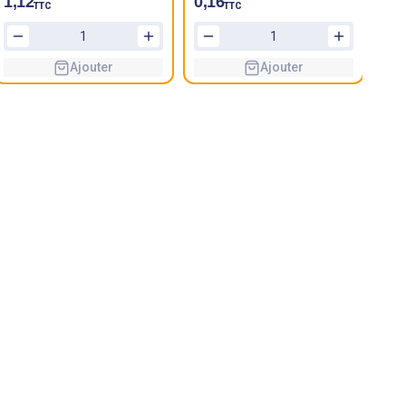
1,12
0,16
0,
TTC
TTC
Ajouter
Ajouter