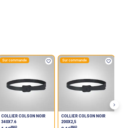
Sur commande
Sur commande
Su
Next sl
COLLIER COLSON NOIR
COLLIER COLSON NOIR
CO
340X7.6
200X2,5
300
MAD
MAD