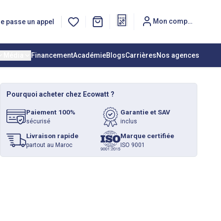
Mon compte
e passe un appel
Média
Financement
Académie
Blogs
Carrières
Nos agences
Pourquoi acheter chez Ecowatt ?
Paiement 100%
Garantie et SAV
sécurisé
inclus
Livraison rapide
Marque certifiée
partout au Maroc
ISO 9001