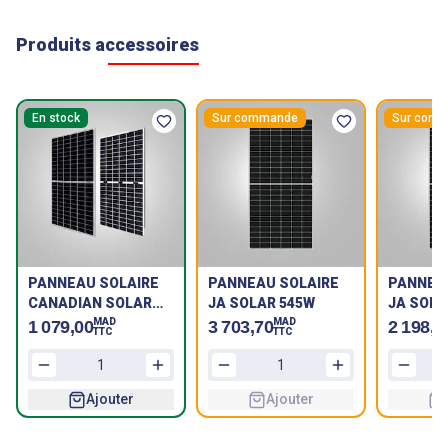
Produits accessoires
En stock
Sur commande
Sur com
PANNEAU SOLAIRE
PANNEAU SOLAIRE
PANNEA
CANADIAN SOLAR
JA SOLAR 545W
JA SOLA
705W CS7N-TOP-I4-
MAD
MAD
1 079,00
3 703,70
2 198,6
TTC
TTC
F46-410mm-T6--
BIFACIAL-SF
Ajouter
Ajouter