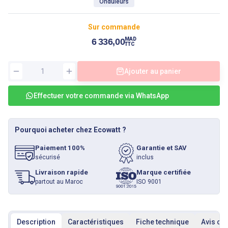
Onduleurs
Sur commande
MAD
6 336,00
TTC
Ajouter au panier
Effectuer votre commande via WhatsApp
Pourquoi acheter chez Ecowatt ?
Paiement 100%
Garantie et SAV
sécurisé
inclus
Livraison rapide
Marque certifiée
partout au Maroc
ISO 9001
Description
Caractéristiques
Fiche technique
Avis cli