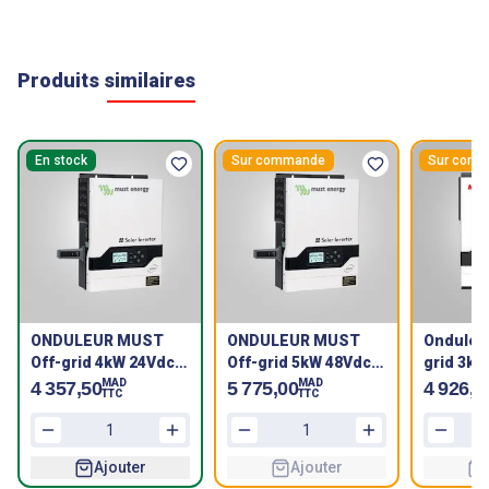
Produits similaires
En stock
Sur commande
Sur com
ONDULEUR MUST
ONDULEUR MUST
Onduleur
Off-grid 4kW 24Vdc
Off-grid 5kW 48Vdc
grid 3kW
220Vac, MPPT
220Vac, MPPT
220Vac,
MAD
MAD
4 357,50
5 775,00
4 926,3
TTC
TTC
60/80A
60/80A
60/80A
Ajouter
Ajouter