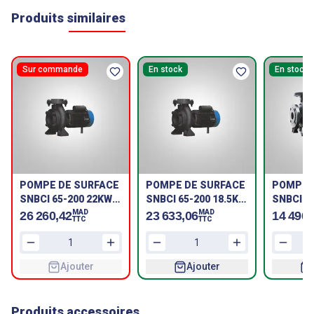
Produits similaires
Sur commande
En stock
En stock
POMPE DE SURFACE
POMPE DE SURFACE
POMPE 
SNBCI 65-200 22KW
SNBCI 65-200 18.5KW
SNBCI 6
SHAKTI
SHAKTI
SHAKTI
MAD
MAD
26 260,42
23 633,06
14 496,
TTC
TTC
Ajouter
Ajouter
Produits accessoires