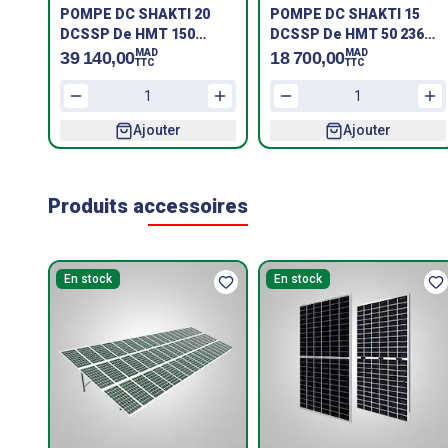
POMPE DC SHAKTI 20
POMPE DC SHAKTI 15
DCSSP De HMT 150
DCSSP De HMT 50 236m3
395m3 jusqu'à HMT 200
jusqu'à HMT 115 180m3
MAD
MAD
39 140,00
18 700,00
TTC
TTC
335m3
Ajouter
Ajouter
Produits accessoires
En stock
En stock