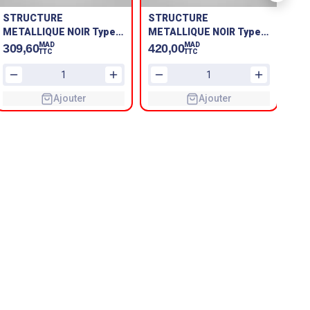
STRUCTURE
STRUCTURE
ST
METALLIQUE NOIR Type
METALLIQUE NOIR Type
ME
2R a Base IPE
1R DU TOITURE
2R 
MAD
MAD
309,60
420,00
40
TTC
TTC
Ajouter
Ajouter