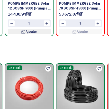
POMPE IMMERGEE Solar
POMPE IMMERGEE Solar
12 DCSSP 9000 (Pumps &
70 DCSSP 45000 (Pumps
Motors & Controller)
& Motors & Controller)
MAD
MAD
14 430,94
53 672,07
TTC
TTC
MARQUE SHAKTI
MARQUE SHAKTI
Ajouter
Ajouter
En stock
En stock