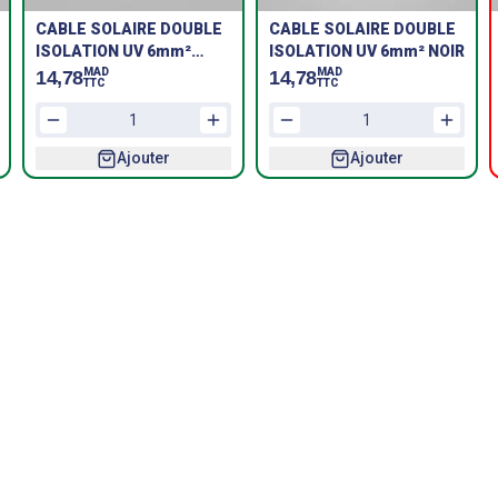
CABLE SOLAIRE DOUBLE
CABLE SOLAIRE DOUBLE
ISOLATION UV 6mm²
ISOLATION UV 6mm² NOIR
ROUGE
MAD
MAD
14,78
14,78
TTC
TTC
Ajouter
Ajouter