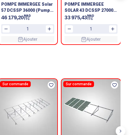
POMPE IMMERGEE Solar
POMPE IMMERGEE
PO
57 DCSSP 36000 (Pumps
SOLAR 43 DCSSP 27000
SO
& Motors & Controller)
(Pumps & Motors &
(Pu
MAD
MAD
46 179,20
33 975,43
54
TTC
TTC
MARQUE SHAKTI
Controller) MARQUE
Con
SHAKTI
SH
Ajouter
Ajouter
Sur commande
Sur commande
Su
Next sl