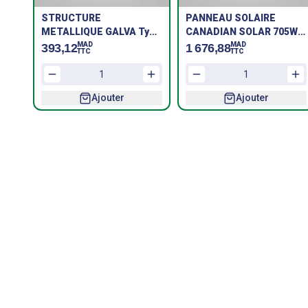
STRUCTURE
PANNEAU SOLAIRE
METALLIQUE GALVA Type
CANADIAN SOLAR 705W
3R a Base IPE
CS7N-TOP-I4-F46-
MAD
MAD
393,12
1 676,88
TTC
TTC
410mm-T6--BIFACIAL-SF
Ajouter
Ajouter