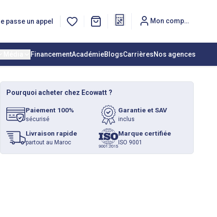
Mon compte
e passe un appel
Média
Financement
Académie
Blogs
Carrières
Nos agences
Pourquoi acheter chez Ecowatt ?
Paiement 100%
Garantie et SAV
sécurisé
inclus
Livraison rapide
Marque certifiée
partout au Maroc
ISO 9001