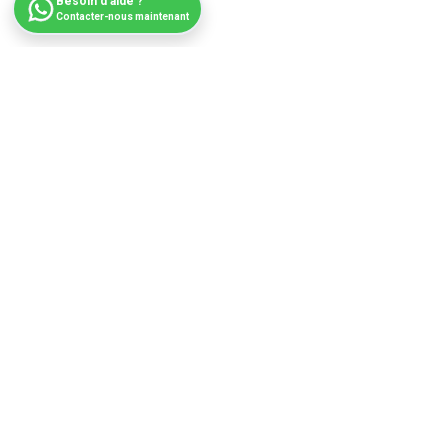
Besoin d'aide ?
Contacter-nous maintenant
|
ECOWATT MAROC est une entreprise pionnière dans la
fourniture de solutions énergétiques durables, offrant des