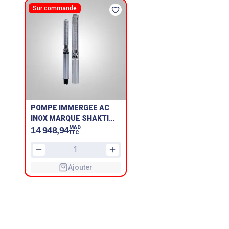
Sur commande
POMPE IMMERGEE AC
INOX MARQUE SHAKTI
SP17 M3 QF30/20-11KW
MAD
14 948,94
TTC
/OUTLET 2.5''
BSP/MOTOR 6''
Ajouter