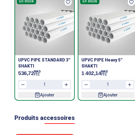
En stock
En stock
UPVC PIPE STANDARD 3''
UPVC PIPE Heavy 5''
SHAKTI
SHAKTI
MAD
MAD
536,72
1 402,14
TTC
TTC
Ajouter
Ajouter
Produits accessoires