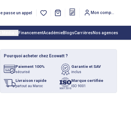
Mon compte
e passe un appel
Média
Financement
Académie
Blogs
Carrières
Nos agences
Pourquoi acheter chez Ecowatt ?
Paiement 100%
Garantie et SAV
sécurisé
inclus
Livraison rapide
Marque certifiée
partout au Maroc
ISO 9001