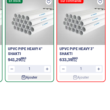
En stock
Sur commande
UPVC PIPE HEAVY 4''
UPVC PiPE HEAVY 3''
SHAKTI
SHAKTI
MAD
MAD
941,29
633,39
TTC
TTC
Ajouter
Ajouter