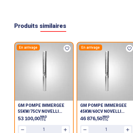
Produits similaires
En arrivage
En arrivage
GM POMPE IMMERGEE
GM POMPE IMMERGEE
55KW/75CV NOVELLI
45KW/60CV NOVELLI
VANSAN 200 SX95/10
VANSAN 200 SX95/09
MAD
MAD
53 100,00
46 876,50
TTC
TTC