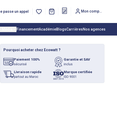
Mon compte
e passe un appel
Média
Financement
Académie
Blogs
Carrières
Nos agences
Pourquoi acheter chez Ecowatt ?
Paiement 100%
Garantie et SAV
sécurisé
inclus
Livraison rapide
Marque certifiée
partout au Maroc
ISO 9001