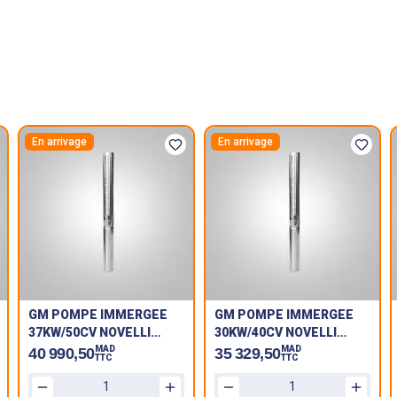
En arrivage
En arrivage
GM POMPE IMMERGEE
GM POMPE IMMERGEE
37KW/50CV NOVELLI
30KW/40CV NOVELLI
VANSAN 150 SX60/21
VANSAN 150 SX45/18
MAD
MAD
40 990,50
35 329,50
TTC
TTC