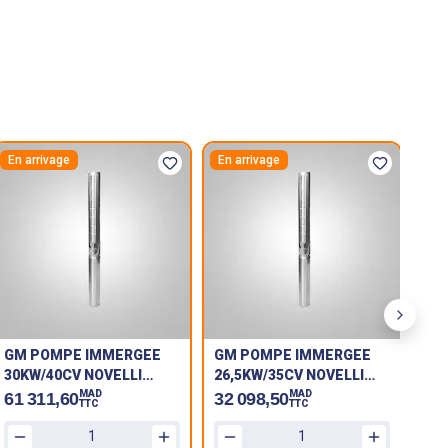
En arrivage
En arrivage
En 
Next sl
GM POMPE IMMERGEE
GM POMPE IMMERGEE
GM
30KW/40CV NOVELLI
26,5KW/35CV NOVELLI
26,
VANSAN 150 SX30/36
VANSAN 150 SX45/16
VAN
MAD
MAD
61 311,60
32 098,50
38
TTC
TTC