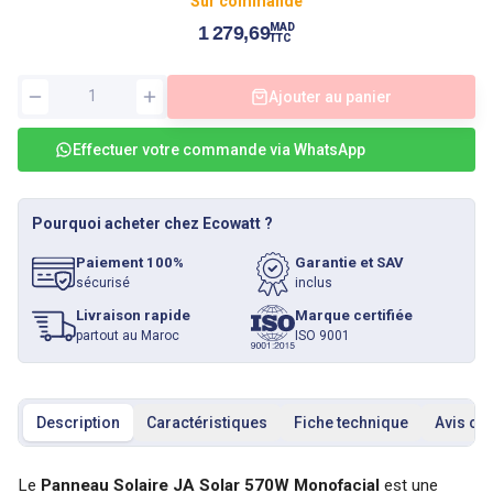
Sur commande
MAD
1 279,69
TTC
Ajouter au panier
Effectuer votre commande via WhatsApp
Pourquoi acheter chez Ecowatt ?
Paiement 100%
Garantie et SAV
sécurisé
inclus
Livraison rapide
Marque certifiée
partout au Maroc
ISO 9001
Description
Caractéristiques
Fiche technique
Avis cli