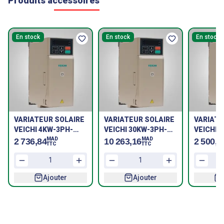
Produits accessoires
En stock
En stock
En stock
VARIATEUR SOLAIRE
VARIATEUR SOLAIRE
VARIATE
VEICHI 4KW-3PH-
VEICHI 30KW-3PH-
VEICHI 
220V
380V
220V
MAD
MAD
2 736,84
10 263,16
2 500,0
TTC
TTC
Ajouter
Ajouter