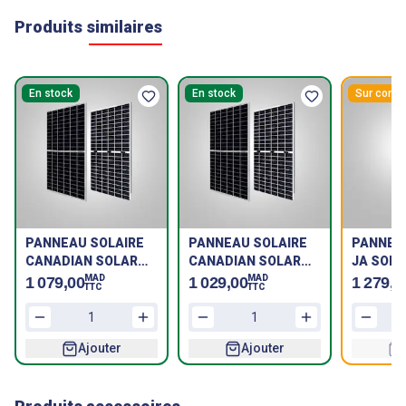
Produits similaires
En stock
En stock
Sur com
PANNEAU SOLAIRE
PANNEAU SOLAIRE
PANNEA
CANADIAN SOLAR
CANADIAN SOLAR
JA SOLA
705W CS7N-TOP-I4-
695Wc Bifacial
MAD
MAD
1 079,00
1 029,00
1 279,6
TTC
TTC
F46-410mm-T6--
BIFACIAL-SF
Ajouter
Ajouter